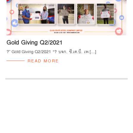
Gold Giving Q2/2021
?” Gold Giving Q2/2021 “? บจก. ซี.เค.บี. เพ […]
READ MORE
ISO 9001:2015
ISO 14001:2015
OHSAS 18001:2007
KYNAR500